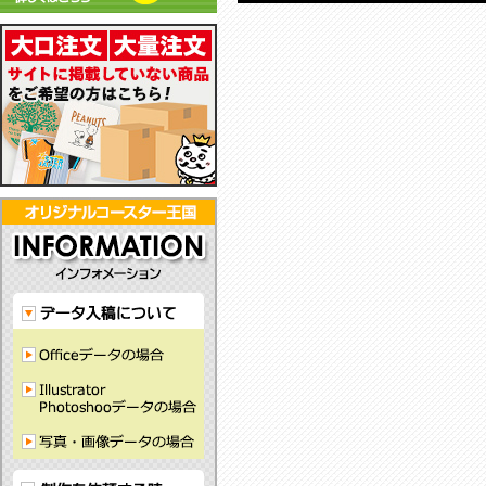
彫
も
し
る
リ
る
ル
で
刻
あ
て
フ
ル
コ
ク
耐
で
わ
お
ェ
コ
ー
コ
水
刻
せ
り
ル
ー
ス
ー
性
印！
や
ま
ト
ス
タ
ス
が
ど
す
す。
コ
タ
ー
タ
あ
こ
い
ー
ー！
で
ー！
り、
に
シ
ス
グ
す！
か
裏
も
ン
タ
ッ
っ
面
な
プ
ー！
ズ
こ
は
い
ル
に
か
滑
コ
デ
最
わ
り
ー
ザ
適！
い
に
ス
イ
い
く
タ
ン！
コ
い
ー
ー
ラ
が
ス
バ
で
タ
ー
き
ー
素
る！
で
材
す！
の
コ