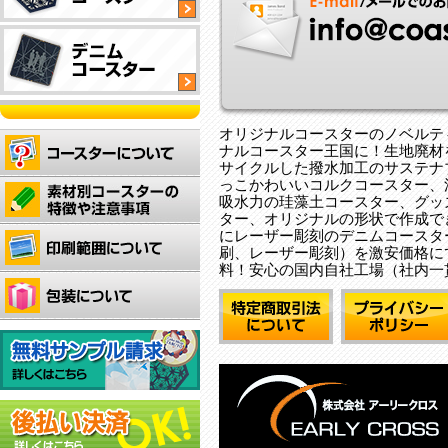
工
タ
イ
四
オ
付
イ
プ
角
リ
き
プ
型
ジ
サ
タ
ナ
ス
渋
四
四
イ
ル
テ
い
ユ
角
角
プ
形
オリジナルコースターのノベルテ
ナ
木
ニ
型
型
ナルコースター王国に！ 生地廃
状
ブ
製
フ
タ
タ
サイクルした撥水加工のサステナ
抜
ル
四
コ
ォ
イ
っこかわいいコルクコースター、
イ
群
コ
オ
角
吸水力の珪藻土コースター、グッ
ー
ー
プ
プ
の
ー
リ
型
ター、オリジナルの形状で作成で
ス
ム
吸
にレーザー彫刻のデニムコースタ
ス
ジ
タ
タ
型
全
デ
刷、レーザー彫刻）を激安価格に
水
タ
ナ
イ
ー！
タ
面
ニ
料！安心の国内自社工場（社内一
力
ー！
ル
プ
お
イ
フ
ム
で
厚
の
洒
プ
ル
生
ど
手
形
オ
落
カ
地
ん
の
状
シ
で
オ
ラ
に
な
生
で
ャ
雰
シ
ー
レ
コ
地
作
レ
囲
ャ
印
ー
ッ
を
成
な
気
レ
刷
ザ
プ
使
で
ア
の
な
可
ー
で
用
き
ク
あ
コ
能