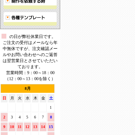
ー
ス
タ
ー！
の日が弊社休業日です。
ご注文の受付はメールなら年
中無休ですが、注文確認メー
ルやお問い合わせへのご返答
は翌営業日とさせていただい
ております。
営業時間：9：00～18：00
（12：00～13：00を除く）
8月
日
月
火
水
木
金
土
1
2
3
4
5
6
7
8
9
10
11
12
13
14
15