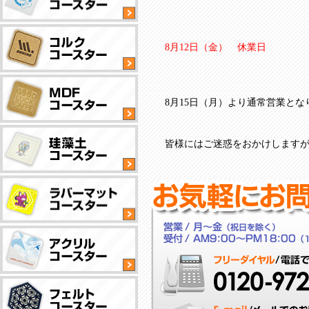
丸
型
8月12日（金） 休業日
タ
イ
丸
プ
型
8月15日（月）より通常営業とな
タ
NEW
イ
丸
プ
型
皆様にはご迷惑をおかけします
タ
イ
四
丸
プ
角
型
型
タ
タ
イ
四
丸
イ
プ
角
型
プ
型
タ
タ
イ
撥
四
丸
イ
プ
水
角
型
プ
加
型
タ