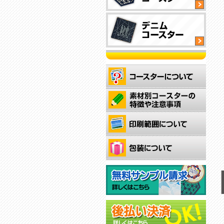
工
付
サ
ス
渋
テ
い
ナ
木
ブ
製
抜
ル
コ
群
コ
オ
ー
の
ー
リ
ス
吸
ス
ジ
タ
全
デ
水
タ
ナ
ー
面
ニ
力
ー
ル
お
フ
ム
で
厚
の
洒
ル
生
ど
手
形
オ
落
カ
地
ん
の
状
シ
で
オ
ラ
に
な
生
で
ャ
雰
シ
ー
レ
コ
地
作
レ
囲
ャ
印
ー
ッ
を
成
な
気
レ
刷
ザ
プ
使
で
ア
の
な
可
ー
で
用
き
ク
あ
コ
能