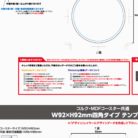
タ
イ
四
オ
イ
プ
角
リ
き
プ
型
ジ
タ
ナ
四
四
イ
ル
ユ
角
角
プ
形
ニ
型
型
状
フ
タ
タ
四
ォ
イ
イ
角
ー
プ
プ
型
ム
タ
型
イ
！
タ
！
プ
イ
プ