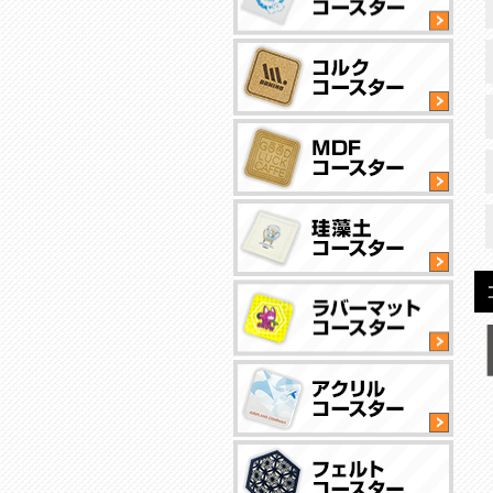
N
撥
水
加