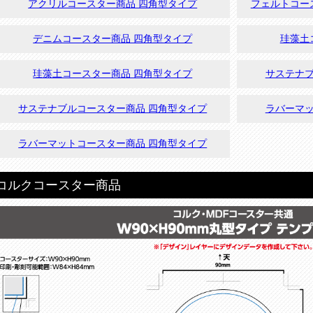
アクリルコースター商品 四角型タイプ
フェルトコー
丸
デニムコースター商品 四角型タイプ
珪藻土
型
タ
イ
珪藻土コースター商品 四角型タイプ
サステナブ
丸
プ
型
タ
サステナブルコースター商品 四角型タイプ
ラバーマッ
EW
イ
丸
プ
ラバーマットコースター商品 四角型タイプ
型
タ
イ
四
丸
コルクコースター商品
プ
角
型
型
タ
タ
イ
四
丸
イ
プ
角
型
プ
型
タ
タ
イ
四
丸
イ
プ
角
型
プ
型
タ