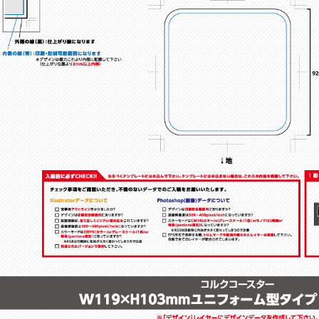
！
。
！
！
、
！
！
！
！
！
！