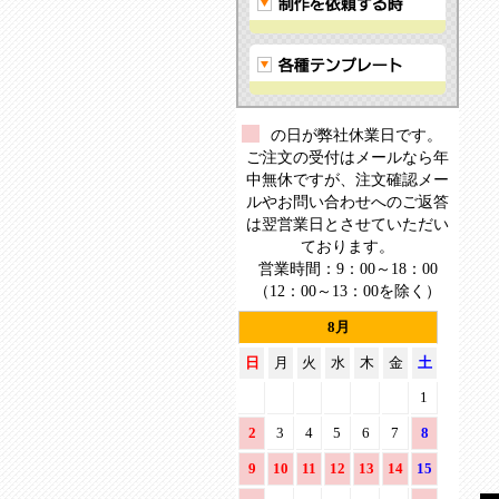
ー
ス
タ
ー
の日が弊社休業日です。
ご注文の受付はメールなら年
中無休ですが、注文確認メー
ルやお問い合わせへのご返答
は翌営業日とさせていただい
ております。
営業時間：9：00～18：00
（12：00～13：00を除く）
8月
日
月
火
水
木
金
土
1
2
3
4
5
6
7
8
9
10
11
12
13
14
15