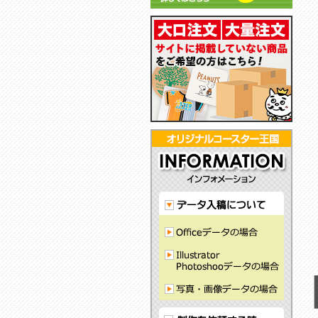
彫
も
し
る
リ
る
ル
で
刻
あ
て
フ
ル
コ
ク
耐
で
わ
お
ェ
コ
ー
コ
水
刻
せ
り
ル
ー
ス
ー
性
印
や
ま
ト
ス
タ
ス
が
ど
す
す
コ
タ
ー
タ
あ
こ
い
ー
ー
で
ー
り
に
シ
ス
グ
す
か
裏
も
ン
タ
ッ
っ
面
な
プ
ー
ズ
こ
は
い
ル
に
か
滑
コ
デ
最
わ
り
ー
ザ
適
い
に
ス
イ
い
く
タ
ン
コ
い
ー
ー
ラ
が
ス
バ
で
タ
ー
き
ー
素
る
で
材
す
の
コ