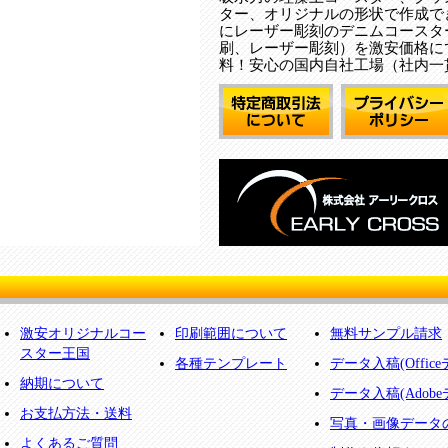
ター、オリジナルの形状で作成で
にレーザー彫刻のデニムコースタ
刷、レーザー彫刻）を激安価格に
料！安心の国内自社工場（社内一
激安オリジナルコー
印刷範囲について
無料サンプル請求
スター王国
各種テンプレート
データ入稿(Offic
納期について
データ入稿(Adobe
お支払方法・送料
写真・画像データ
よくあるご質問