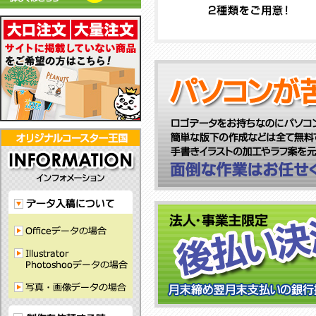
彫
も
し
る
リ
る
ル
で
刻
あ
て
フ
ル
コ
ク
耐
で
わ
お
ェ
コ
ー
コ
水
刻
せ
り
ル
ー
ス
ー
性
印！
や
ま
ト
ス
タ
ス
が
ど
す
す。
コ
タ
ー
タ
あ
こ
い
ー
ー！
で
ー！
り、
に
シ
ス
グ
す！
か
裏
も
ン
タ
ッ
っ
面
な
プ
ー！
ズ
こ
は
い
ル
に
か
滑
コ
デ
最
わ
り
ー
ザ
適！
い
に
ス
イ
い
く
タ
ン！
コ
い
ー
ー
ラ
が
ス
バ
で
タ
ー
き
ー
素
る！
で
材
す！
の
コ