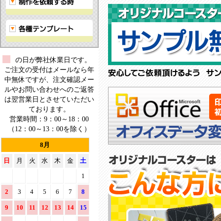
ー
ス
タ
ー！
の日が弊社休業日です。
ご注文の受付はメールなら年
中無休ですが、注文確認メー
ルやお問い合わせへのご返答
は翌営業日とさせていただい
ております。
営業時間：9：00～18：00
（12：00～13：00を除く）
8月
日
月
火
水
木
金
土
1
2
3
4
5
6
7
8
9
10
11
12
13
14
15