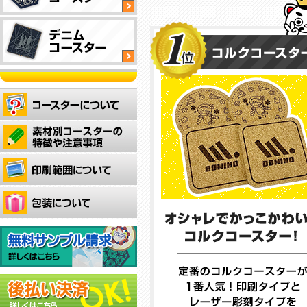
工
タ
イ
四
オ
付
イ
プ
角
リ
き
プ
型
ジ
サ
タ
ナ
ス
渋
四
四
イ
ル
テ
い
ユ
角
角
プ
形
ナ
木
ニ
型
型
状
ブ
製
フ
タ
タ
抜
ル
四
コ
ォ
イ
イ
群
コ
オ
角
ー
ー
プ
プ
の
ー
リ
型
ス
ム
吸
ス
ジ
タ
タ
型
全
デ
水
タ
ナ
イ
ー！
タ
面
ニ
力
ー！
ル
プ
お
イ
フ
ム
で
厚
の
洒
プ
ル
生
ど
手
形
オ
落
カ
地
ん
の
状
シ
で
オ
ラ
に
な
生
で
ャ
雰
シ
ー
レ
コ
地
作
レ
囲
ャ
印
ー
ッ
を
成
な
気
レ
刷
ザ
プ
使
で
ア
の
な
可
ー
で
用
き
ク
あ
コ
能