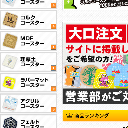
丸
型
タ
イ
丸
プ
型
タ
NEW
イ
丸
プ
型
タ
イ
四
丸
プ
角
型
型
タ
タ
イ
四
丸
イ
プ
角
型
プ
型
タ
タ
イ
撥
四
丸
イ
プ
水
角
型
プ
加
型
タ