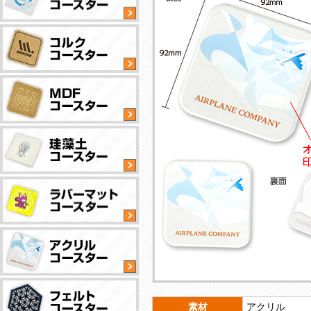
丸
型
タ
イ
丸
プ
型
タ
NEW
イ
丸
プ
型
タ
イ
四
丸
プ
角
型
型
タ
タ
イ
四
丸
イ
プ
角
型
プ
型
タ
タ
イ
撥
四
丸
イ
プ
水
角
型
プ
素材
アクリル
加
型
タ