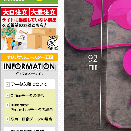
彫
も
し
る
リ
る
ル
で
刻
あ
て
フ
ル
コ
ク
耐
で
わ
お
ェ
コ
ー
コ
水
刻
せ
り
ル
ー
ス
ー
性
印！
や
ま
ト
ス
タ
ス
が
ど
す
す。
コ
タ
ー
タ
あ
こ
い
ー
ー！
で
ー！
り、
に
シ
ス
グ
す！
か
裏
も
ン
タ
ッ
っ
面
な
プ
ー！
ズ
こ
は
い
ル
に
か
滑
コ
デ
最
わ
り
ー
ザ
適！
い
に
ス
イ
い
く
タ
ン！
コ
い
ー
ー
ラ
が
ス
バ
で
タ
ー
き
ー
素
る！
で
材
す！
の
コ