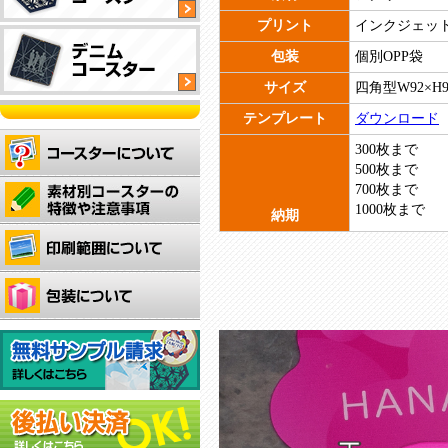
工
タ
イ
プリント
インクジェッ
四
オ
付
イ
プ
角
リ
き
包装
個別OPP袋
プ
型
ジ
サ
サイズ
四角型W92×H9
タ
ナ
ス
渋
四
四
イ
ル
テ
テンプレート
ダウンロード
い
ユ
角
角
プ
形
ナ
木
ニ
型
型
300枚まで
状
ブ
製
フ
タ
タ
500枚まで
抜
ル
四
コ
ォ
イ
イ
700枚まで
群
コ
オ
角
ー
ー
プ
プ
1000枚まで
の
ー
リ
納期
型
ス
ム
吸
ス
ジ
タ
タ
型
全
デ
水
タ
ナ
イ
ー！
タ
面
ニ
力
ー！
ル
プ
お
イ
フ
ム
で
厚
の
洒
プ
ル
生
ど
手
形
オ
落
カ
地
ん
の
状
シ
で
オ
ラ
に
な
生
で
ャ
雰
シ
ー
レ
コ
地
作
レ
囲
ャ
印
ー
ッ
を
成
な
気
レ
刷
ザ
プ
使
で
ア
の
な
可
ー
で
用
き
ク
あ
コ
能