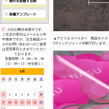
ー
ス
タ
ー！
の日が弊社休業日です。
ご注文の受付はメールなら年
▲アクリルコースター 商品サイ
中無休ですが、注文確認メー
UVインクジェット印刷で行います
ルやお問い合わせへのご返答
は翌営業日とさせていただい
ております。
営業時間：9：00～18：00
（12：00～13：00を除く）
8月
日
月
火
水
木
金
土
1
2
3
4
5
6
7
8
9
10
11
12
13
14
15