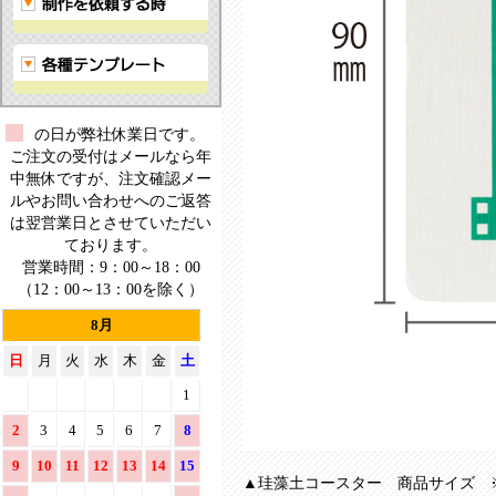
ー
ス
タ
ー！
の日が弊社休業日です。
ご注文の受付はメールなら年
中無休ですが、注文確認メー
ルやお問い合わせへのご返答
は翌営業日とさせていただい
ております。
営業時間：9：00～18：00
（12：00～13：00を除く）
8月
日
月
火
水
木
金
土
1
2
3
4
5
6
7
8
9
10
11
12
13
14
15
▲珪藻土コースター 商品サイズ 