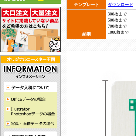
彫
も
し
る
リ
る
テンプレート
ダウンロード
ル
で
刻
あ
て
フ
ル
コ
ク
耐
で
わ
300枚まで
お
ェ
コ
ー
コ
水
刻
せ
500枚まで
り
ル
ー
ス
ー
性
印！
や
700枚まで
ま
ト
ス
タ
ス
が
ど
す
1000枚まで
す。
コ
タ
納期
ー
タ
あ
こ
い
ー
ー！
で
ー！
り、
に
シ
ス
グ
す！
か
裏
も
ン
タ
ッ
っ
面
な
プ
ー！
ズ
こ
は
い
ル
に
か
滑
コ
デ
最
わ
り
ー
ザ
適！
い
に
ス
イ
い
く
タ
ン！
コ
い
ー
ー
ラ
が
ス
バ
で
タ
ー
き
ー
素
る！
で
材
す！
の
コ