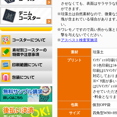
させなくても、表面はサラサラな
工
タ
イ
四
オ
ができます。
付
イ
プ
角
リ
珪藻土は自然素材なので、微量な
き
プ
型
ジ
塊が含まれている場合があります
サ
タ
ナ
い。
ス
渋
四
四
イ
ル
ワレモノですので高い所から落と
テ
い
ユ
角
角
プ
形
撃を与えないでください。
ナ
木
ニ
型
型
状
アスベスト検査実施済
ブ
製
フ
タ
タ
抜
ル
四
コ
ォ
イ
イ
群
コ
オ
角
素材
珪藻土
ー
ー
プ
プ
の
ー
リ
型
ス
ム
プリント
ｲﾝｸｼﾞｪｯﾄ印刷
吸
ス
ジ
タ
タ
型
全
デ
※1色印刷はｼﾙｸ
水
タ
ナ
イ
ー！
タ
面
ニ
印刷はUVｲﾝｸｼ
力
ー！
ル
プ
お
イ
フ
ム
対応しており
で
厚
の
洒
プ
ル
生
※ﾍﾞﾀ面が多
ど
手
形
オ
落
カ
地
はUVｲﾝｸｼﾞｪ
ん
の
状
シ
で
オ
ラ
に
させていただき
な
生
で
ャ
雰
シ
ー
レ
ｰ料金となりま
コ
地
作
レ
囲
ャ
印
ー
ッ
を
成
な
気
包装
個別OPP袋
レ
刷
ザ
プ
使
で
ア
の
な
可
ー
サイズ
四角型W90×H9
で
用
き
ク
あ
コ
能