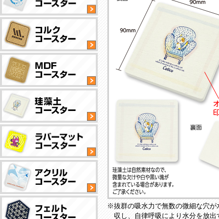
丸
型
タ
イ
丸
プ
型
タ
NEW
イ
丸
プ
型
タ
イ
四
丸
プ
角
型
型
タ
タ
イ
四
丸
イ
プ
角
型
プ
型
タ
タ
イ
撥
四
丸
イ
プ
抜群の吸水力で無数の微細な穴が
水
角
型
プ
収し、自律呼吸により水分を放出
加
型
タ